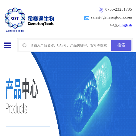
0755-23251735
sales@geneseqtools.com
中文/
English