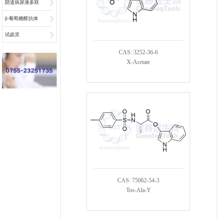
阴道病尿液多联
检底物
β-葡萄糖醛抗体
偶联物连接子
试卤灵
CAS: 3252-36-6
X-Acetate
CAS: 75062-54-3
Tos-Ala-Y