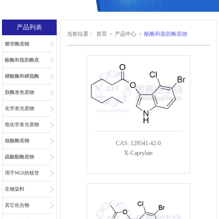
产品列表
当前位置：
首页
>
产品中心
>
酯酶和脂肪酶底物
糖苷酶底物
酯酶和脂肪酶底
物
磷酸酶和磷脂酶
底物
肽酶发色底物
化学发光底物
电化学发光底物
核酸酶底物
CAS: 129541-42-0
X-Caprylate
硫酸酯酶底物
用于NGS的核苷
和核苷酸
生物染料
其它化合物