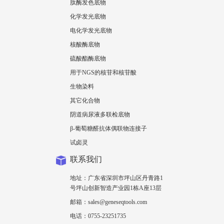
肽酶发色底物
化学发光底物
电化学发光底物
核酸酶底物
硫酸酯酶底物
用于NGS的核苷和核苷酸
生物染料
其它化合物
阴道病尿液多联检底物
β-葡萄糖醛抗体偶联物连接子
试卤灵
联系我们
地址：广东省深圳市坪山区丹青路1
号坪山创新智造产业园1栋A座13层
邮箱：sales@geneseqtools.com
电话：0755-23251735