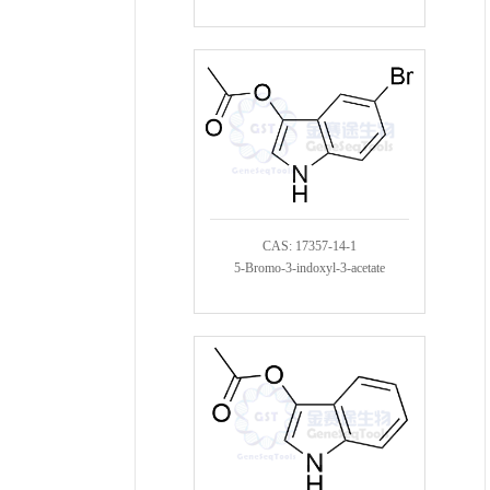
CAS: 17357-14-1
5-Bromo-3-indoxyl-3-acetate