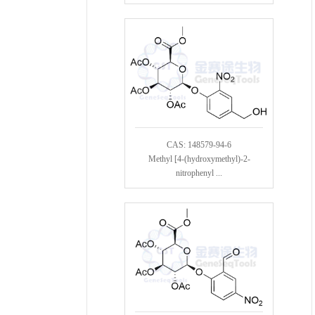
CAS: 148579-94-6
Methyl [4-(hydroxymethyl)-2-
nitrophenyl ...