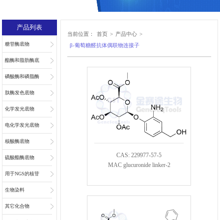
产品列表
当前位置：
首页
>
产品中心
>
糖苷酶底物
β-葡萄糖醛抗体偶联物连接子
酯酶和脂肪酶底
物
磷酸酶和磷脂酶
底物
肽酶发色底物
化学发光底物
电化学发光底物
核酸酶底物
CAS: 229977-57-5
硫酸酯酶底物
MAC glucuronide linker-2
用于NGS的核苷
和核苷酸
生物染料
其它化合物