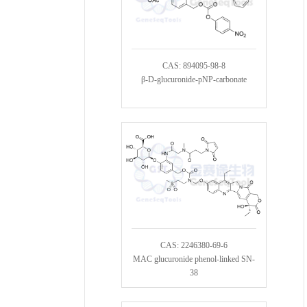
CAS: 894095-98-8
β-D-glucuronide-pNP-carbonate
CAS: 2246380-69-6
MAC glucuronide phenol-linked SN-
38