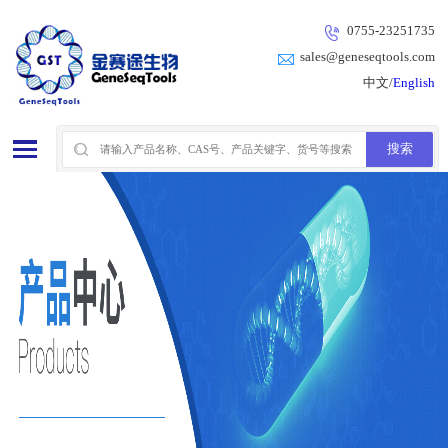
0755-23251735
sales@geneseqtools.com
中文/
English