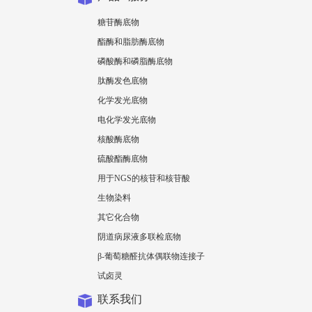
糖苷酶底物
酯酶和脂肪酶底物
磷酸酶和磷脂酶底物
肽酶发色底物
化学发光底物
电化学发光底物
核酸酶底物
硫酸酯酶底物
用于NGS的核苷和核苷酸
生物染料
其它化合物
阴道病尿液多联检底物
β-葡萄糖醛抗体偶联物连接子
试卤灵
联系我们