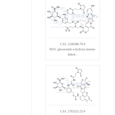
CAS: 2246380-70-9
MAC glucuronide α-hydroxy lactone-
linked...
CAS: 2763252-25-9