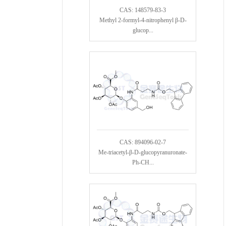
CAS: 148579-83-3
Methyl 2-formyl-4-nitrophenyl β-D-
glucop...
CAS: 894096-02-7
Me-triacetyl-β-D-glucopyranuronate-
Ph-CH...