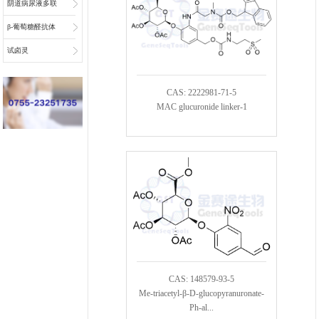
阴道病尿液多联
检底物
β-葡萄糖醛抗体
偶联物连接子
试卤灵
CAS: 2222981-71-5
MAC glucuronide linker-1
CAS: 148579-93-5
Me-triacetyl-β-D-glucopyranuronate-
Ph-al...