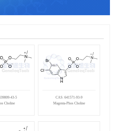
439809-43-5
CAS: 641571-93-9
os Choline
Magenta-Phos Choline