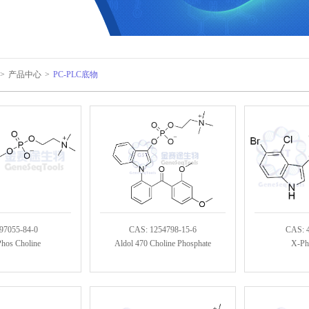
>
产品中心
>
PC-PLC底物
97055-84-0
CAS: 1254798-15-6
CAS: 
hos Choline
Aldol 470 Choline Phosphate
X-Ph