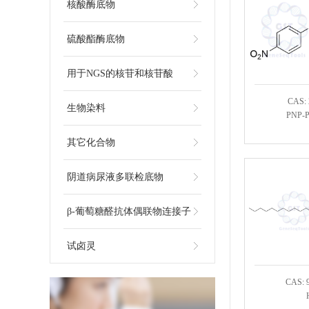
核酸酶底物
硫酸酯酶底物
用于NGS的核苷和核苷酸
CAS: 
生物染料
PNP-P
其它化合物
阴道病尿液多联检底物
β-葡萄糖醛抗体偶联物连接子
试卤灵
CAS: 