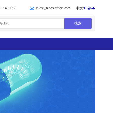
5-23251735
sales@geneseqtools.com
中文/
English