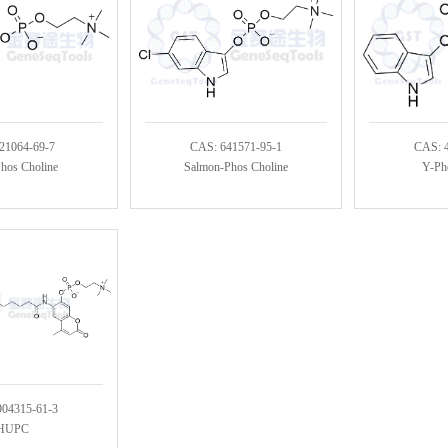
21064-69-7
CAS: 641571-95-1
CAS: 
hos Choline
Salmon-Phos Choline
Y-Ph
904315-61-3
HUPC