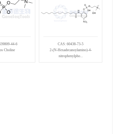
439809-44-6
CAS: 60438-73-5
os Choline
2-(N-Hexadecanoylamino)-4-
nitrophenylpho...