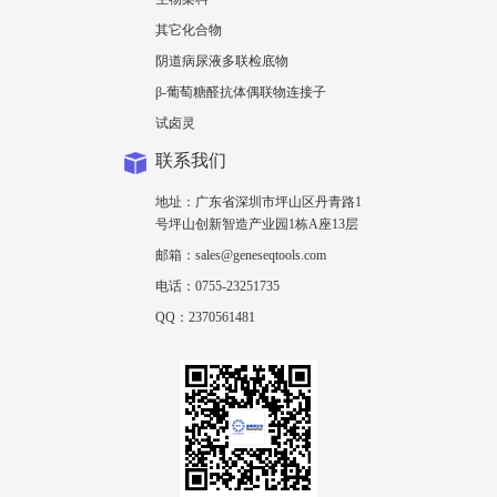
其它化合物
阴道病尿液多联检底物
β-葡萄糖醛抗体偶联物连接子
试卤灵
联系我们
地址：广东省深圳市坪山区丹青路1
号坪山创新智造产业园1栋A座13层
邮箱：sales@geneseqtools.com
电话：0755-23251735
QQ：2370561481