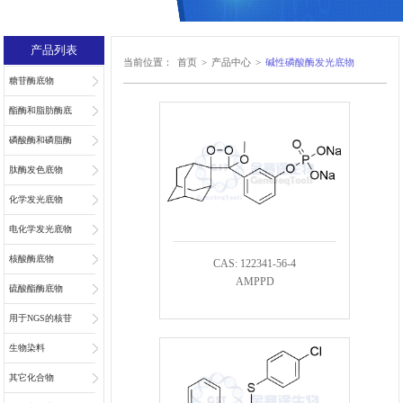
产品列表
当前位置：
首页
>
产品中心
>
碱性磷酸酶发光底物
糖苷酶底物
酯酶和脂肪酶底
物
磷酸酶和磷脂酶
底物
肽酶发色底物
化学发光底物
电化学发光底物
核酸酶底物
CAS: 122341-56-4
AMPPD
硫酸酯酶底物
用于NGS的核苷
和核苷酸
生物染料
其它化合物