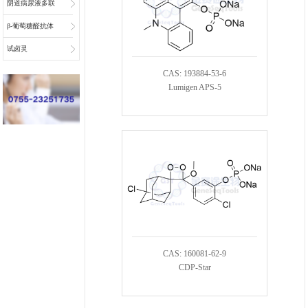
阴道病尿液多联
检底物
β-葡萄糖醛抗体
偶联物连接子
试卤灵
CAS: 193884-53-6
Lumigen APS-5
CAS: 160081-62-9
CDP-Star