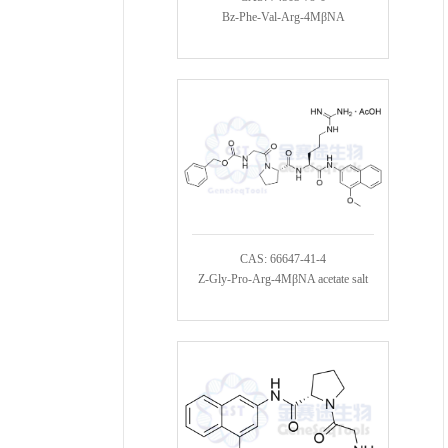
Bz-Phe-Val-Arg-4MβNA
CAS: 66647-41-4
Z-Gly-Pro-Arg-4MβNA acetate salt