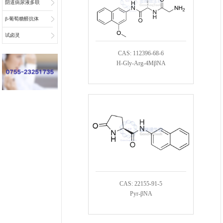
阴道病尿液多联
检底物
β-葡萄糖醛抗体
偶联物连接子
试卤灵
CAS: 112396-68-6
H-Gly-Arg-4MβNA
CAS: 22155-91-5
Pyr-βNA