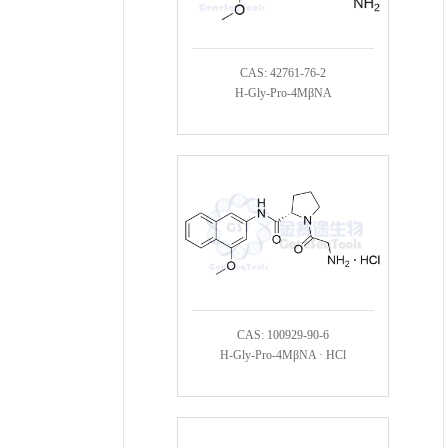
CAS: 42761-76-2
H-Gly-Pro-4MβNA
CAS: 100929-90-6
H-Gly-Pro-4MβNA · HCl