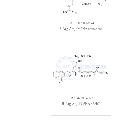
CAS: 100900-19-4
Z-Arg-Arg-4MβNA acetate salt
CAS: 42761-77-3
H-Arg-Arg-4MβNA · 3HCl