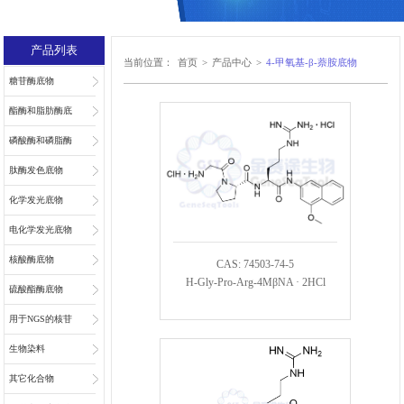
产品列表
当前位置：
首页
>
产品中心
>
4-甲氧基-β-萘胺底物
糖苷酶底物
酯酶和脂肪酶底
物
磷酸酶和磷脂酶
底物
肽酶发色底物
化学发光底物
电化学发光底物
核酸酶底物
CAS: 74503-74-5
H-Gly-Pro-Arg-4MβNA · 2HCl
硫酸酯酶底物
用于NGS的核苷
和核苷酸
生物染料
其它化合物