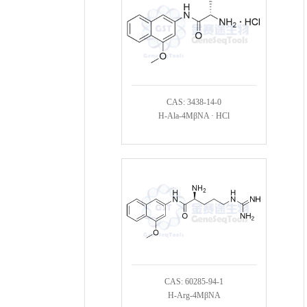
CAS: 3438-14-0
H-Ala-4MβNA · HCl
CAS: 60285-94-1
H-Arg-4MβNA