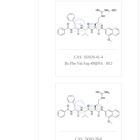
CAS: 102029-41-4
Bz-Phe-Val-Arg-4MβNA · HCl
CAS: 74503-79-0