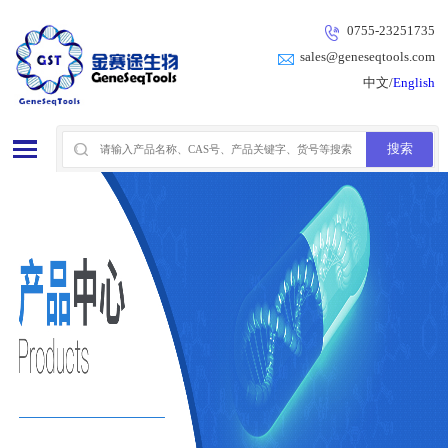
0755-23251735
sales@geneseqtools.com
中文/
English