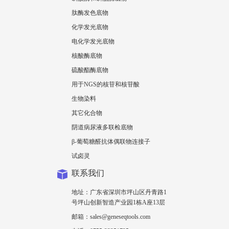
肽酶发色底物
化学发光底物
电化学发光底物
核酸酶底物
硫酸酯酶底物
用于NGS的核苷和核苷酸
生物染料
其它化合物
阴道病尿液多联检底物
β-葡萄糖醛抗体偶联物连接子
试卤灵
联系我们
地址：广东省深圳市坪山区丹青路1
号坪山创新智造产业园1栋A座13层
邮箱：sales@geneseqtools.com