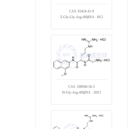
CAS: 63424-41-9
Z-Gly-Gly-Arg-4MβNA · HCl
CAS: 100940-56-5
H-Gly-Arg-4MβNA · 2HCl