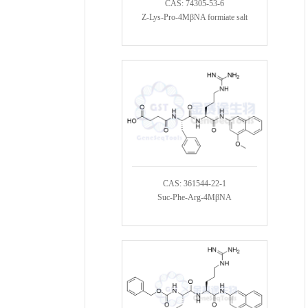
CAS: 74305-53-6
Z-Lys-Pro-4MβNA formiate salt
CAS: 361544-22-1
Suc-Phe-Arg-4MβNA