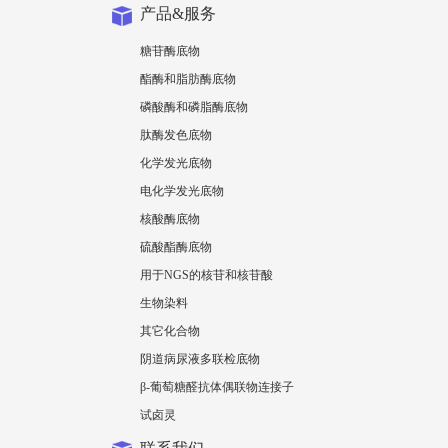
产品&服务
糖苷酶底物
酯酶和脂肪酶底物
磷酸酶和磷脂酶底物
肽酶发色底物
化学发光底物
电化学发光底物
核酸酶底物
硫酸酯酶底物
用于NGS的核苷和核苷酸
生物染料
其它化合物
阴道病尿液多联检底物
β-葡萄糖醛抗体偶联物连接子
试卤灵