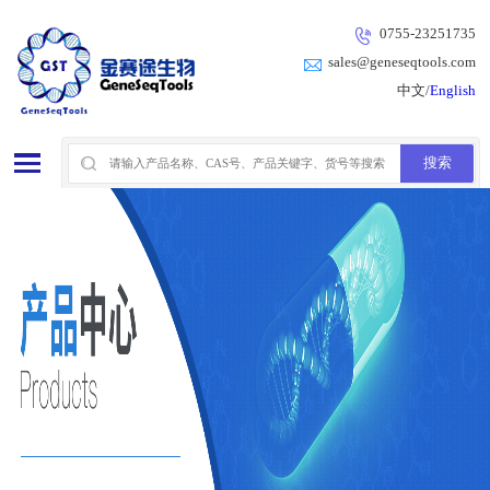
0755-23251735
sales@geneseqtools.com
中文/
English