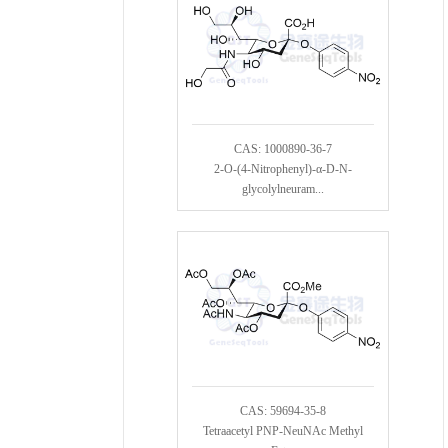
CAS: 1000890-36-7
2-O-(4-Nitrophenyl)-α-D-N-
glycolylneuram...
CAS: 59694-35-8
Tetraacetyl PNP-NeuNAc Methyl