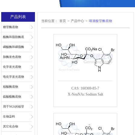
产品列表
当前位置：
首页
>
产品中心
>
唾液酸苷酶底物
糖苷酶底物
酯酶和脂肪酶底
物
磷酸酶和磷脂酶
底物
肽酶发色底物
化学发光底物
电化学发光底物
核酸酶底物
CAS: 160369-85-7
X-NeuNAc Sodium Salt
硫酸酯酶底物
用于NGS的核苷
和核苷酸
生物染料
其它化合物