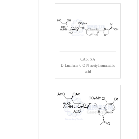
CAS: NA
D-Luciferin-6-O N-acetylneuraminic
acid