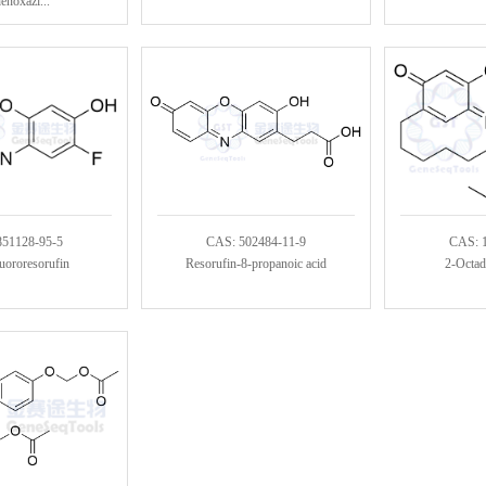
enoxazi...
851128-95-5
CAS: 502484-11-9
CAS: 
uororesorufin
Resorufin-8-propanoic acid
2-Octad