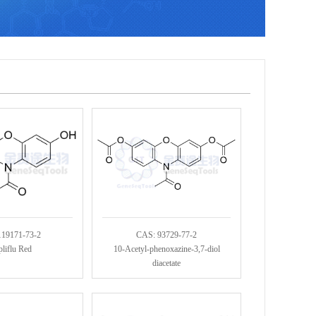
119171-73-2
CAS: 93729-77-2
liflu Red
10-Acetyl-phenoxazine-3,7-diol
diacetate