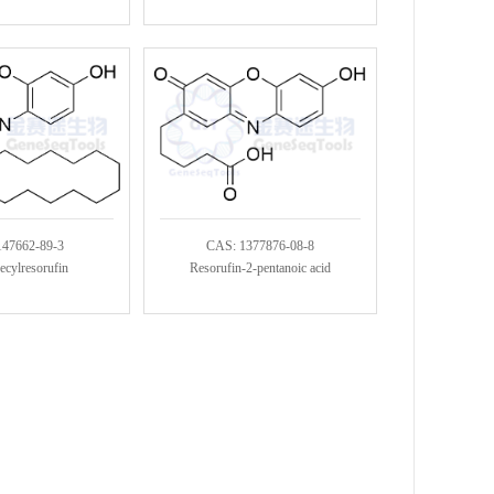
147662-89-3
CAS: 1377876-08-8
ecylresorufin
Resorufin-2-pentanoic acid