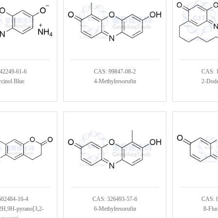
42249-61-6
CAS: 99847-08-2
CAS: 
cinol Blue
4-Methylresorufin
2-Dode
502484-16-4
CAS: 326493-57-6
CAS: 
2H,9H-pyrano[3,2-
6-Methylresorufin
8-Fluo