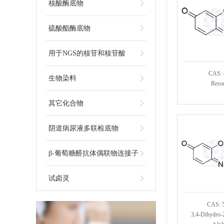
核酸酶底物
硫酸酯酶底物
用于NGS的核苷和核苷酸
CAS: 
生物染料
Resor
其它化合物
阴道病尿液多联检底物
β-葡萄糖醛抗体偶联物连接子
试卤灵
CAS: 
3,4-Dihydro-