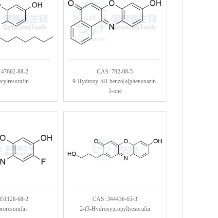
147662-88-2
CAS: 792-08-5
cylresorufin
9-Hydroxy-5H-benzo[a]phenoxazin-
5-one
851128-68-2
CAS: 344436-65-3
roresorufin
2-(3-Hydroxypropyl)resorufin