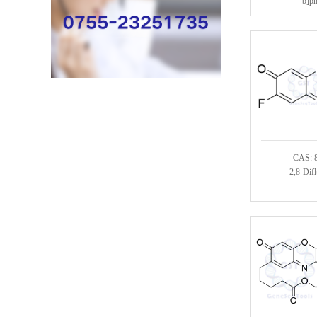
b]ph
CAS: 
2,8-Difl