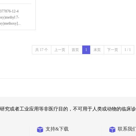
377876-12-4
oxy)methyl 7-
xy)methoxy]...
共 17 个
上一页
首页
1
末页
下一页
1 / 1
研究或者工业应用等非医疗目的，不可用于人类或动物的临床诊
支持&下载
联系我