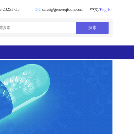
5-23251735
sales@geneseqtools.com
中文/
English