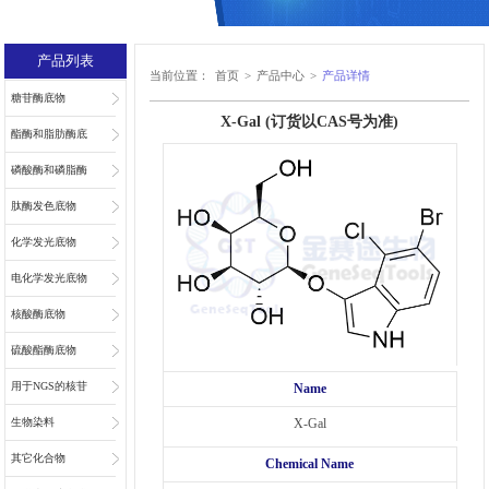
产品列表
当前位置：
首页
>
产品中心
>
产品详情
糖苷酶底物
X-Gal (订货以CAS号为准)
酯酶和脂肪酶底
物
磷酸酶和磷脂酶
底物
肽酶发色底物
化学发光底物
电化学发光底物
核酸酶底物
硫酸酯酶底物
用于NGS的核苷
Name
和核苷酸
生物染料
X-Gal
其它化合物
Chemical Name