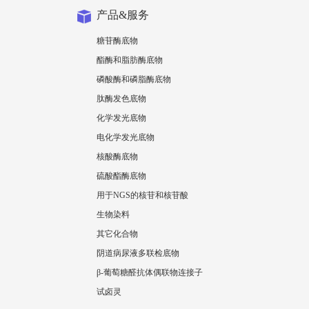
产品&服务
糖苷酶底物
酯酶和脂肪酶底物
磷酸酶和磷脂酶底物
肽酶发色底物
化学发光底物
电化学发光底物
核酸酶底物
硫酸酯酶底物
用于NGS的核苷和核苷酸
生物染料
其它化合物
阴道病尿液多联检底物
β-葡萄糖醛抗体偶联物连接子
试卤灵