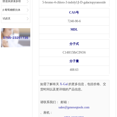
阴道病尿液多联
5-bromo-4-chloro-3-indolyl β-D-galactopyranoside
检底物
β-葡萄糖醛抗体
CAS号
偶联物连接子
试卤灵
7240-90-6
MDL
分子式
C14H15BrClNO6
分子量
408.63
如需了解有关
X-Gal
的更多信息，包括价格、交
货时间以及更详细的产品信息。
请联系我们： 邮箱：
sales@geneseqtools.com
、座机：