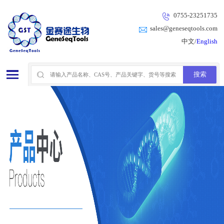
0755-23251735
sales@geneseqtools.com
中文/
English