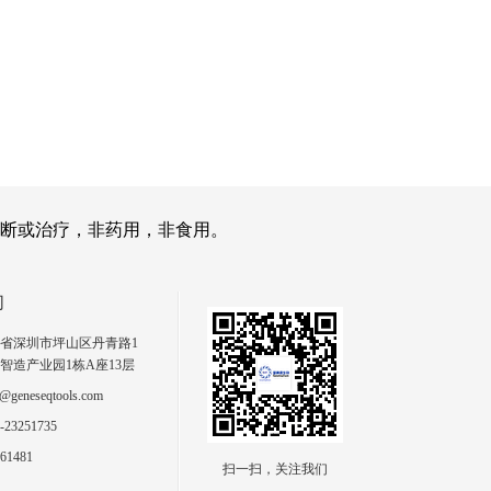
断或治疗，非药用，非食用。
们
省深圳市坪山区丹青路1
智造产业园1栋A座13层
geneseqtools.com
23251735
61481
扫一扫，关注我们