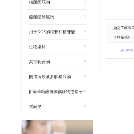
核酸酶底物
硫酸酯酶底物
如需了解有
用于NGS的核苷和核苷酸
请联系我们：
生物染料
G010400
其它化合物
阴道病尿液多联检底物
β-葡萄糖醛抗体偶联物连接子
试卤灵