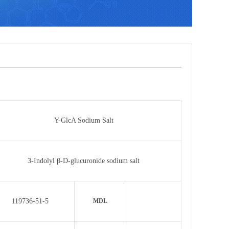
Y-GlcA Sodium Salt
3-Indolyl β-D-glucuronide sodium salt
119736-51-5
MDL