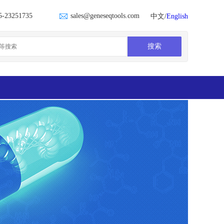
5-23251735
sales@geneseqtools.com
中文/
English