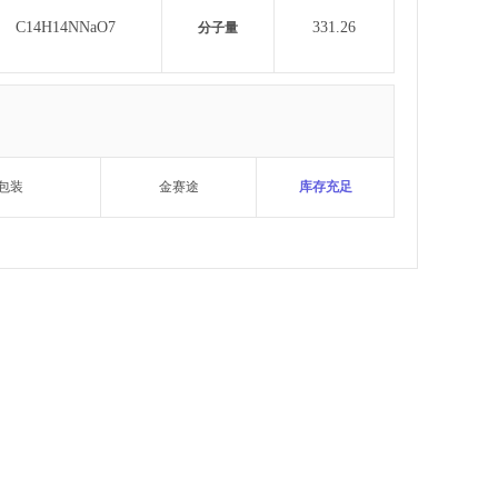
C14H14NNaO7
331.26
分子量
包装
金赛途
库存充足