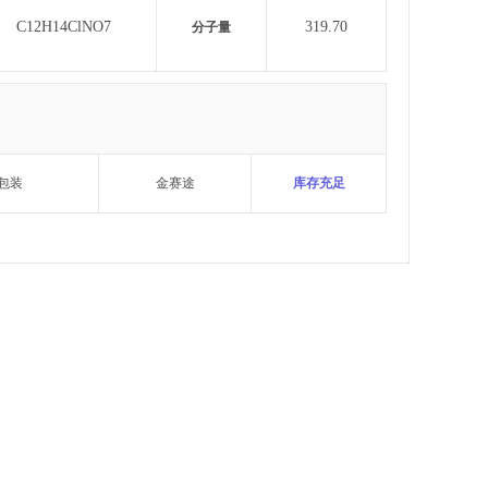
C12H14ClNO7
319.70
分子量
包装
金赛途
库存充足