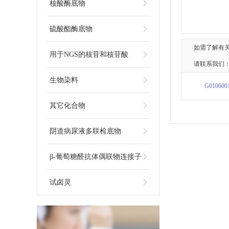
核酸酶底物
硫酸酯酶底物
如需了解有
用于NGS的核苷和核苷酸
请联系我们：
生物染料
G010600
其它化合物
阴道病尿液多联检底物
β-葡萄糖醛抗体偶联物连接子
试卤灵