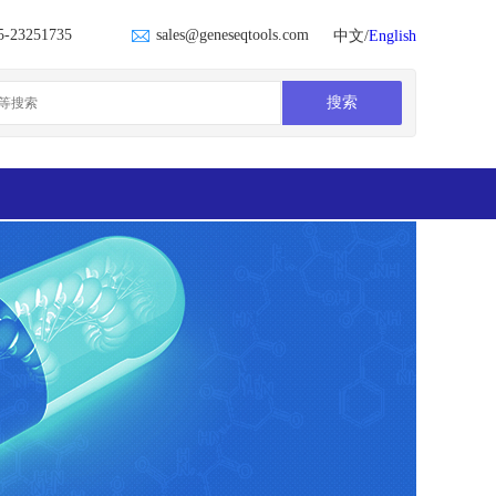
5-23251735
sales@geneseqtools.com
中文/
English