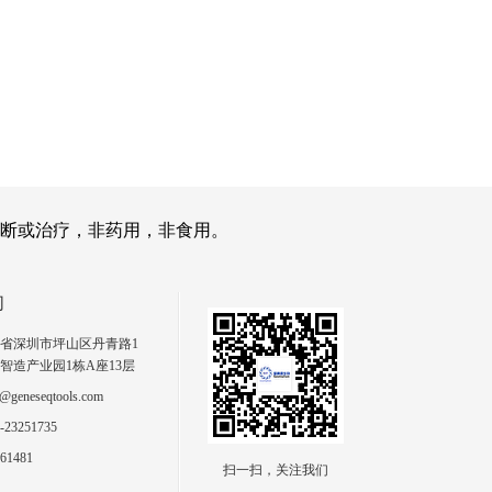
断或治疗，非药用，非食用。
们
省深圳市坪山区丹青路1
智造产业园1栋A座13层
geneseqtools.com
23251735
61481
扫一扫，关注我们