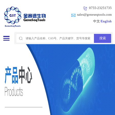
0755-23251735
sales@geneseqtools.com
中文/
English