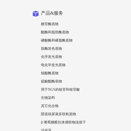
产品&服务
糖苷酶底物
酯酶和脂肪酶底物
磷酸酶和磷脂酶底物
肽酶发色底物
化学发光底物
电化学发光底物
核酸酶底物
硫酸酯酶底物
用于NGS的核苷和核苷酸
生物染料
其它化合物
阴道病尿液多联检底物
β-葡萄糖醛抗体偶联物连接子
试卤灵