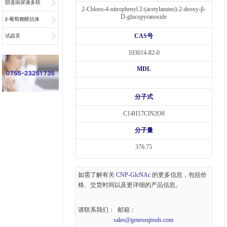
阴道病尿液多联
2-Chloro-4-nitrophenyl 2-(acetylamino)-2-deoxy-β-
D-glucopyranoside
检底物
β-葡萄糖醛抗体
CAS号
偶联物连接子
试卤灵
103614-82-0
MDL
分子式
C14H17ClN2O8
分子量
376.75
如需了解有关
CNP-GlcNAc
的更多信息，包括价
格、交货时间以及更详细的产品信息。
请联系我们： 邮箱：
sales@geneseqtools.com