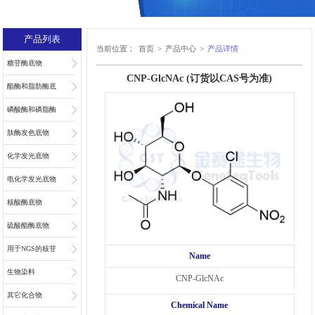
产品列表
当前位置：
首页
>
产品中心
>
产品详情
糖苷酶底物
CNP-GlcNAc (订货以CAS号为准)
酯酶和脂肪酶底
物
磷酸酶和磷脂酶
底物
肽酶发色底物
化学发光底物
电化学发光底物
核酸酶底物
硫酸酯酶底物
用于NGS的核苷
Name
和核苷酸
生物染料
CNP-GlcNAc
其它化合物
Chemical Name