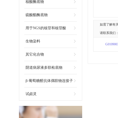
核酸酶底物
硫酸酯酶底物
如需了解有
用于NGS的核苷和核苷酸
请联系我们：
生物染料
G010900
其它化合物
阴道病尿液多联检底物
β-葡萄糖醛抗体偶联物连接子
试卤灵