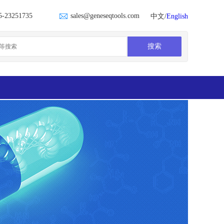
5-23251735
sales@geneseqtools.com
中文/
English