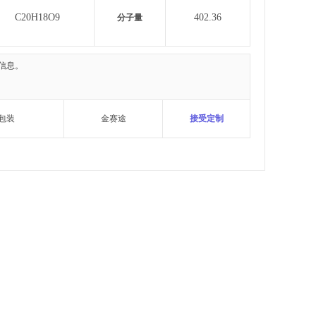
C20H18O9
402.36
分子量
信息。
包装
金赛途
接受定制