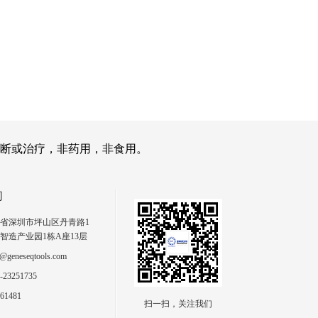
断或治疗，非药用，非食用。
们
省深圳市坪山区丹青路1
智造产业园1栋A座13层
geneseqtools.com
23251735
61481
扫一扫，关注我们