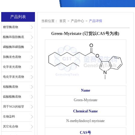
产品列表
当前位置：
首页
>
产品中心
>
产品详情
糖苷酶底物
Green-Myristate (订货以CAS号为准)
酯酶和脂肪酶底
物
磷酸酶和磷脂酶
底物
肽酶发色底物
化学发光底物
电化学发光底物
核酸酶底物
Name
硫酸酯酶底物
Green-Myristate
用于NGS的核苷
Chemical Name
和核苷酸
生物染料
N-methylindoxyl myristate
其它化合物
CAS号