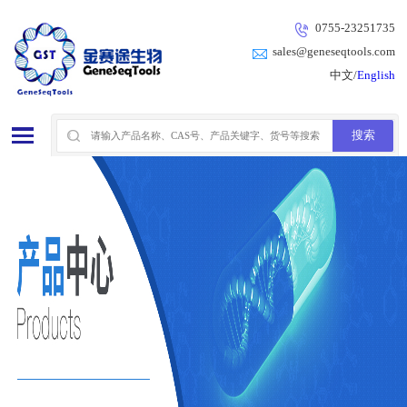
0755-23251735
sales@geneseqtools.com
中文/
English