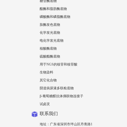
糖苷酶底物
酯酶和脂肪酶底物
磷酸酶和磷脂酶底物
肽酶发色底物
化学发光底物
电化学发光底物
核酸酶底物
硫酸酯酶底物
用于NGS的核苷和核苷酸
生物染料
其它化合物
阴道病尿液多联检底物
β-葡萄糖醛抗体偶联物连接子
试卤灵
联系我们
地址：广东省深圳市坪山区丹青路1