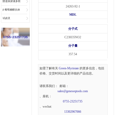
阴道病尿液多联
24263-92-1
检底物
β-葡萄糖醛抗体
MDL
偶联物连接子
试卤灵
分子式
C23H35NO2
分子量
357.54
如需了解有关
Green-Myristate
的更多信息，包括
价格、交货时间以及更详细的产品信息。
请联系我们： 邮箱：
sales@geneseqtools.com
、座机：
0755-23251735
、wechat:
13302967066