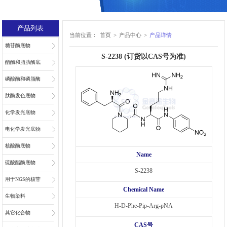
产品列表
当前位置：
首页
>
产品中心
>
产品详情
糖苷酶底物
S-2238 (订货以CAS号为准)
酯酶和脂肪酶底
物
磷酸酶和磷脂酶
底物
肽酶发色底物
化学发光底物
电化学发光底物
核酸酶底物
Name
硫酸酯酶底物
S-2238
用于NGS的核苷
Chemical Name
和核苷酸
生物染料
H-D-Phe-Pip-Arg-pNA
其它化合物
CAS号