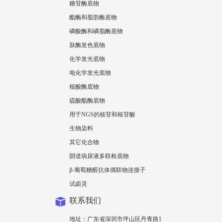
糖苷酶底物
酯酶和脂肪酶底物
磷酸酶和磷脂酶底物
肽酶发色底物
化学发光底物
电化学发光底物
核酸酶底物
硫酸酯酶底物
用于NGS的核苷和核苷酸
生物染料
其它化合物
阴道病尿液多联检底物
β-葡萄糖醛抗体偶联物连接子
试卤灵
联系我们
地址：广东省深圳市坪山区丹青路1