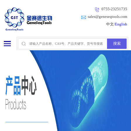
0755-23251735
sales@geneseqtools.com
中文/
English