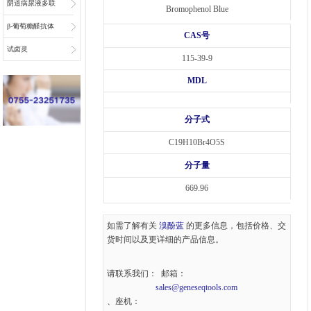
阴道病尿液多联
Bromophenol Blue
检底物
β-葡萄糖醛抗体
CAS号
偶联物连接子
试卤灵
115-39-9
MDL
分子式
C19H10Br4O5S
分子量
669.96
如需了解有关
溴酚蓝
的更多信息，包括价格、交
货时间以及更详细的产品信息。
请联系我们： 邮箱：
sales@geneseqtools.com
、座机：