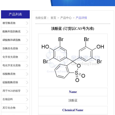
产品列表
当前位置：
首页
>
产品中心
>
产品详情
糖苷酶底物
溴酚蓝 (订货以CAS号为准)
酯酶和脂肪酶底
物
磷酸酶和磷脂酶
底物
肽酶发色底物
化学发光底物
电化学发光底物
核酸酶底物
硫酸酯酶底物
用于NGS的核苷
Name
和核苷酸
生物染料
溴酚蓝
其它化合物
Chemical Name