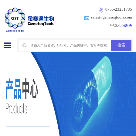
0755-23251735
sales@geneseqtools.com
中文/
English