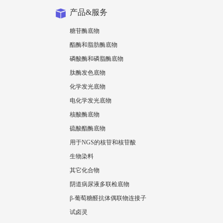
产品&服务
糖苷酶底物
酯酶和脂肪酶底物
磷酸酶和磷脂酶底物
肽酶发色底物
化学发光底物
电化学发光底物
核酸酶底物
硫酸酯酶底物
用于NGS的核苷和核苷酸
生物染料
其它化合物
阴道病尿液多联检底物
β-葡萄糖醛抗体偶联物连接子
试卤灵