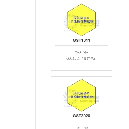
CAS: NA
GST1011（显红色）
CAS: NA