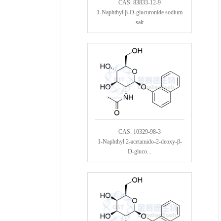
CAS: 83833-12-9
1-Naphthyl β-D-glucuronide sodium
salt
CAS: 10329-98-3
1-Naphthyl 2-acetamido-2-deoxy-β-
D-gluco...