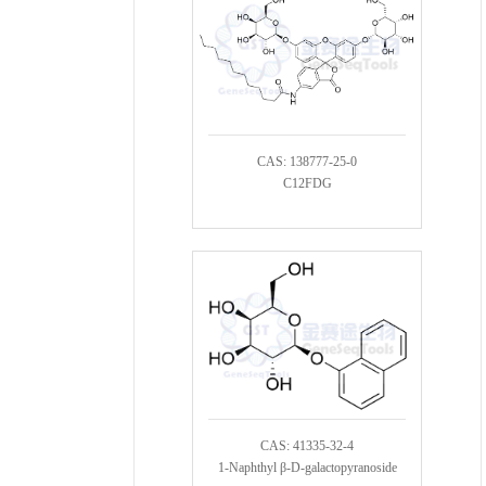
CAS: 138777-25-0
C12FDG
CAS: 41335-32-4
1-Naphthyl β-D-galactopyranoside