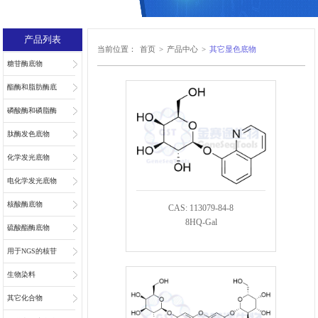
产品列表
当前位置：
首页
>
产品中心
>
其它显色底物
糖苷酶底物
酯酶和脂肪酶底
物
磷酸酶和磷脂酶
底物
肽酶发色底物
化学发光底物
电化学发光底物
核酸酶底物
CAS: 113079-84-8
8HQ-Gal
硫酸酯酶底物
用于NGS的核苷
和核苷酸
生物染料
其它化合物