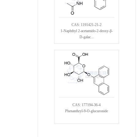
CAS: 1191421-21-2
1-Naphthyl 2-acetamido-2-deoxy-β-
D-galac...
CAS: 177194-36-4
Phenanthryl-9-O-glucuronide