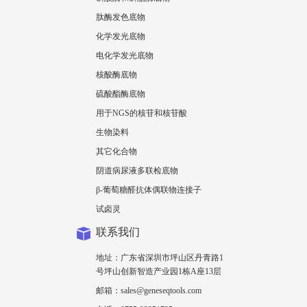
肽酶发色底物
化学发光底物
电化学发光底物
核酸酶底物
硫酸酯酶底物
用于NGS的核苷和核苷酸
生物染料
其它化合物
阴道病尿液多联检底物
β-葡萄糖醛抗体偶联物连接子
试卤灵
联系我们
地址：广东省深圳市坪山区丹青路1
号坪山创新智造产业园1栋A座13层
邮箱：sales@geneseqtools.com