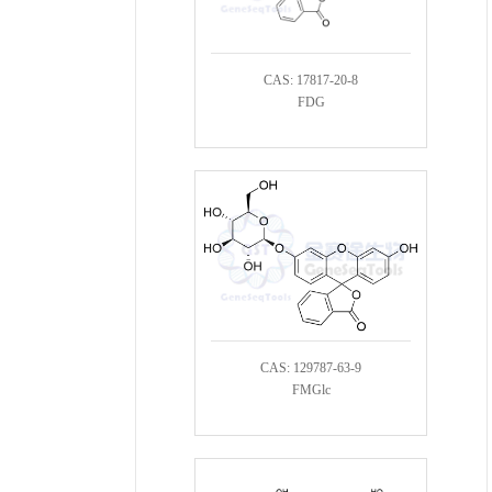
CAS: 17817-20-8
FDG
CAS: 129787-63-9
FMGlc