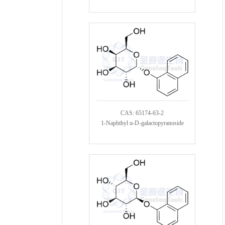
CAS: 65174-63-2
1-Naphthyl α-D-galactopyranoside