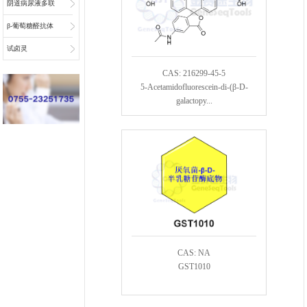
阴道病尿液多联
检底物
β-葡萄糖醛抗体
偶联物连接子
试卤灵
CAS: 216299-45-5
5-Acetamidofluorescein-di-(β-D-
galactopy...
CAS: NA
GST1010