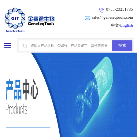
0755-23251735
sales@geneseqtools.com
中文/
English