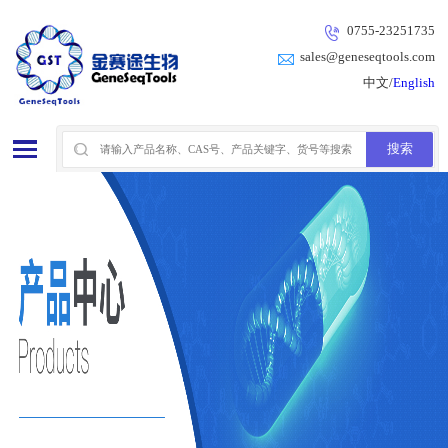
0755-23251735
sales@geneseqtools.com
中文/
English