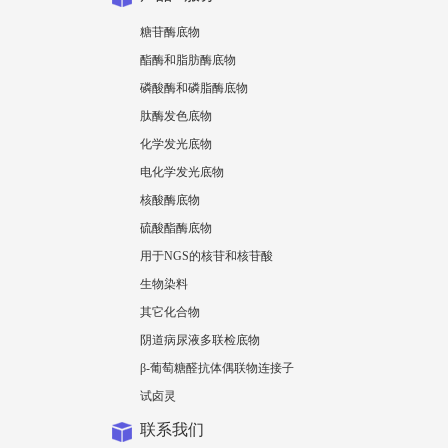
糖苷酶底物
酯酶和脂肪酶底物
磷酸酶和磷脂酶底物
肽酶发色底物
化学发光底物
电化学发光底物
核酸酶底物
硫酸酯酶底物
用于NGS的核苷和核苷酸
生物染料
其它化合物
阴道病尿液多联检底物
β-葡萄糖醛抗体偶联物连接子
试卤灵
联系我们