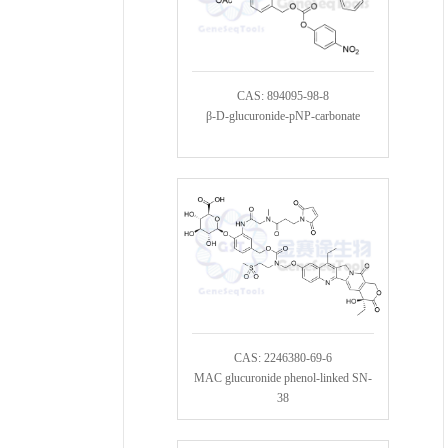
CAS: 894095-98-8
β-D-glucuronide-pNP-carbonate
CAS: 2246380-69-6
MAC glucuronide phenol-linked SN-
38