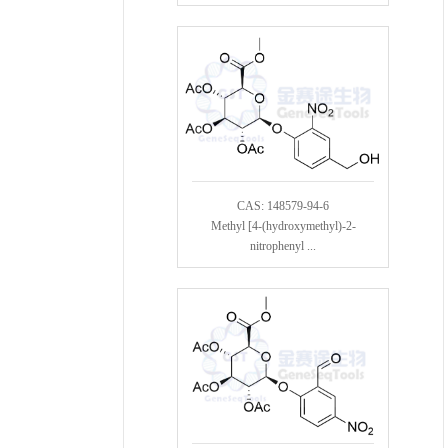
CAS: 148579-94-6
Methyl [4-(hydroxymethyl)-2-
nitrophenyl ...