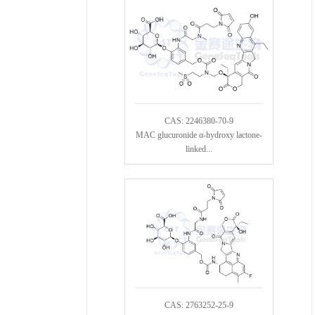
CAS: 2246380-70-9
MAC glucuronide α-hydroxy lactone-
linked...
CAS: 2763252-25-9