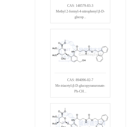
CAS: 148579-83-3
Methyl 2-formyl-4-nitrophenyl β-D-
glucop...
CAS: 894096-02-7
Me-triacetyl-β-D-glucopyranuronate-
Ph-CH...