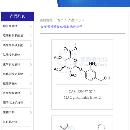
产品列表
当前位置：
首页
>
产品中心
>
糖苷酶底物
β-葡萄糖醛抗体偶联物连接子
酯酶和脂肪酶底
物
磷酸酶和磷脂酶
底物
肽酶发色底物
化学发光底物
电化学发光底物
核酸酶底物
CAS: 229977-57-5
硫酸酯酶底物
MAC glucuronide linker-2
用于NGS的核苷
和核苷酸
生物染料
其它化合物