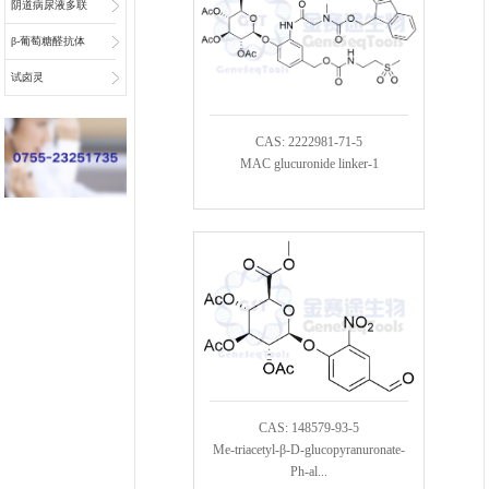
阴道病尿液多联
检底物
β-葡萄糖醛抗体
偶联物连接子
试卤灵
CAS: 2222981-71-5
MAC glucuronide linker-1
CAS: 148579-93-5
Me-triacetyl-β-D-glucopyranuronate-
Ph-al...