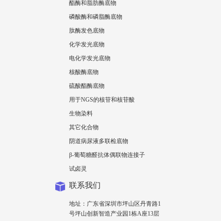
酯酶和脂肪酶底物
磷酸酶和磷脂酶底物
肽酶发色底物
化学发光底物
电化学发光底物
核酸酶底物
硫酸酯酶底物
用于NGS的核苷和核苷酸
生物染料
其它化合物
阴道病尿液多联检底物
β-葡萄糖醛抗体偶联物连接子
试卤灵
联系我们
地址：广东省深圳市坪山区丹青路1
号坪山创新智造产业园1栋A座13层