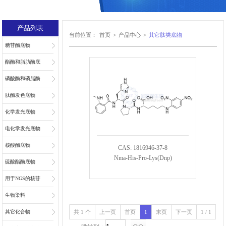
产品列表
当前位置：
首页
>
产品中心
>
其它肽类底物
糖苷酶底物
酯酶和脂肪酶底
物
磷酸酶和磷脂酶
底物
肽酶发色底物
化学发光底物
电化学发光底物
核酸酶底物
CAS: 1816946-37-8
Nma-His-Pro-Lys(Dnp)
硫酸酯酶底物
用于NGS的核苷
和核苷酸
生物染料
共 1 个
上一页
首页
1
末页
下一页
1 / 1
其它化合物