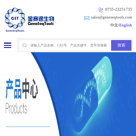
0755-23251735
sales@geneseqtools.com
中文/
English