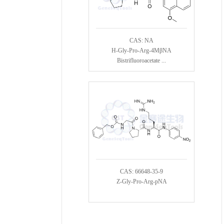
CAS: NA
H-Gly-Pro-Arg-4MβNA
Bistrifluoroacetate ...
CAS: 66648-35-9
Z-Gly-Pro-Arg-pNA