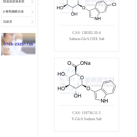
阴道病尿液多联
检底物
β-葡萄糖醛抗体
偶联物连接子
试卤灵
CAS: 138182-20-4
Salmon-GlcA CHX Salt
CAS: 119736-51-5
Y-GlcA Sodium Salt