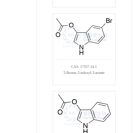
CAS: 17357-14-1
5-Bromo-3-indoxyl-3-acetate