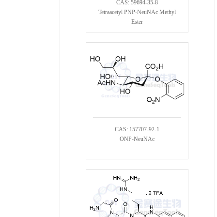
CAS: 59694-35-8
Tetraacetyl PNP-NeuNAc Methyl
Ester
CAS: 157707-92-1
ONP-NeuNAc