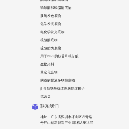
磷酸酶和磷脂酶底物
肽酶发色底物
化学发光底物
电化学发光底物
核酸酶底物
硫酸酯酶底物
用于NGS的核苷和核苷酸
生物染料
其它化合物
阴道病尿液多联检底物
β-葡萄糖醛抗体偶联物连接子
试卤灵
联系我们
地址：广东省深圳市坪山区丹青路1
号坪山创新智造产业园1栋A座13层