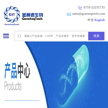
0755-23251735
sales@geneseqtools.com
中文/
English