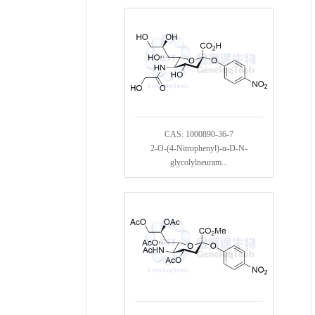
CAS: 1000890-36-7
2-O-(4-Nitrophenyl)-α-D-N-
glycolylneuram...