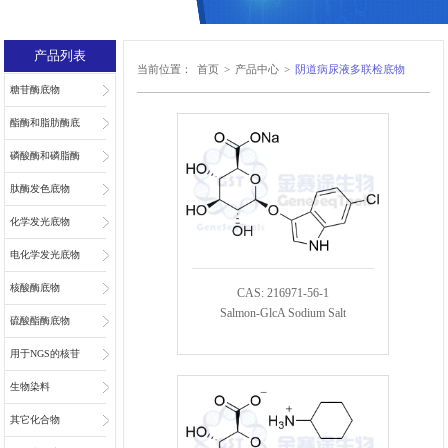
产品列表
当前位置：
首页
>
产品中心
>
阴道病尿液多联检底物
糖苷酶底物
酯酶和脂肪酶底
物
磷酸酶和磷脂酶
底物
肽酶发色底物
化学发光底物
电化学发光底物
核酸酶底物
CAS: 216971-56-1
Salmon-GlcA Sodium Salt
硫酸酯酶底物
用于NGS的核苷
和核苷酸
生物染料
其它化合物