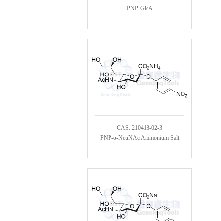
PNP-GlcA
CAS: 210418-02-3
PNP-α-NeuNAc Ammonium Salt