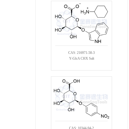
CAS: 216971-58-3
Y-GlcA CHX Salt
CAS: 10344-94-2